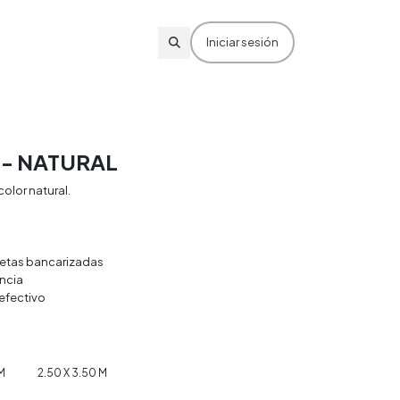
Iniciar sesión
- NATURAL
olor natural.
rjetas bancarizadas
ncia
efectivo
M
2.50 X 3.50 M