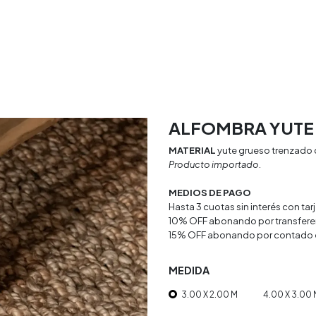
rio
Textiles
Decoracion
Doya Estudio
ALFOMBRA YUTE 
MATERIAL
yute grueso trenzado c
Producto importado.
MEDIOS DE PAGO
Hasta 3 cuotas sin interés con ta
10% OFF abonando por transfere
15% OFF abonando por contado 
MEDIDA
3.00 X 2.00 M
4.00 X 3.00 