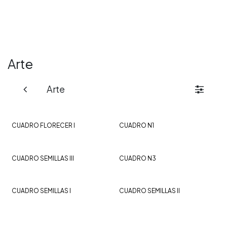
Ir al contenido
Arte
Arte
CUADRO FLORECER I
CUADRO N1
CUADRO SEMILLAS III
CUADRO N3
CUADRO SEMILLAS I
CUADRO SEMILLAS II