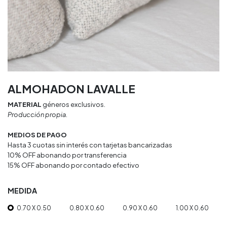
ALMOHADON LAVALLE
MATERIAL
géneros exclusivos.
Producción propia.
MEDIOS DE PAGO
Hasta 3 cuotas sin interés con tarjetas bancarizadas
10% OFF abonando por transferencia
15% OFF abonando por contado efectivo
MEDIDA
0.70 X 0.50
0.80 X 0.60
0.90 X 0.60
1.00 X 0.60