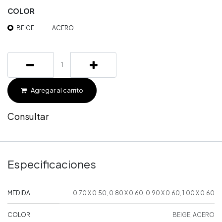
COLOR
BEIGE
ACERO
Agregar al carrito
Consultar
Especificaciones
MEDIDA
0.70 X 0.50
,
0.80 X 0.60
,
0.90 X 0.60
,
1.00 X 0.60
COLOR
BEIGE
,
ACERO