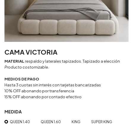
CAMA VICTORIA
MATERIAL
respaldo y laterales tapizados. Tapizado a elección
Producto costomizable.
MEDIOS DE PAGO
Hasta 3 cuotas sin interés con tarjetas bancarizadas
10% OFF abonando por transferencia
15% OFF abonando por contado efectivo
MEDIDA
QUEEN 1.40
QUEEN 1.60
KING
SUPER KING