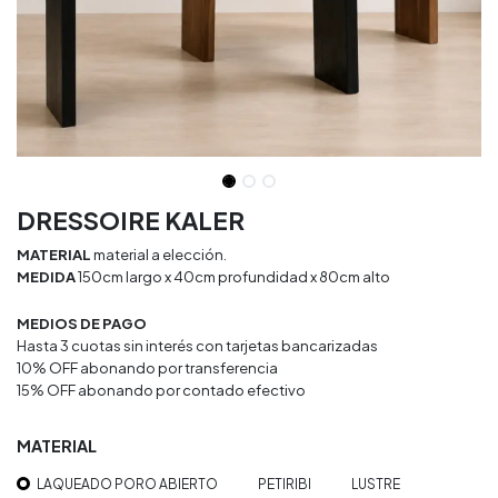
DRESSOIRE KALER
MATERIAL
material a elección.
MEDIDA
150cm largo x 40cm profundidad x 80cm alto
MEDIOS DE PAGO
Hasta 3 cuotas sin interés con tarjetas bancarizadas
10% OFF abonando por transferencia
15% OFF abonando por contado efectivo
MATERIAL
LAQUEADO PORO ABIERTO
PETIRIBI
LUSTRE