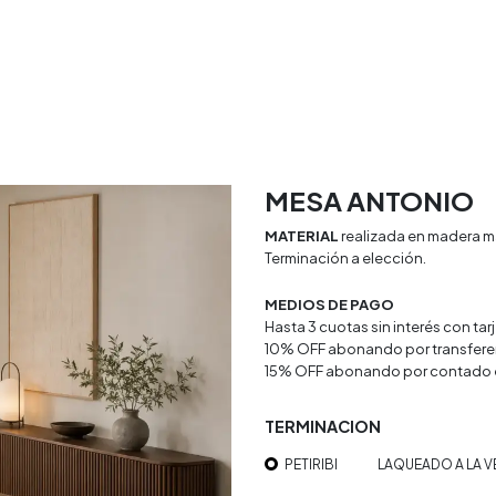
rio
Textiles
Decoracion
Doya Estudio
MESA ANTONIO
MATERIAL
realizada en madera m
Terminación a elección.
MEDIOS DE PAGO
Hasta 3 cuotas sin interés con ta
10% OFF abonando por transfere
15% OFF abonando por contado 
TERMINACION
PETIRIBI
LAQUEADO A LA V