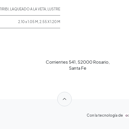
IRIBI
,
LAQUEADO A LA VETA
,
LUSTRE
2.10 x 1.05 M
,
2.55 X 1.20 M
Corrientes 541, S2000 Rosario,
Santa Fe
​
Con la tecnología de
​