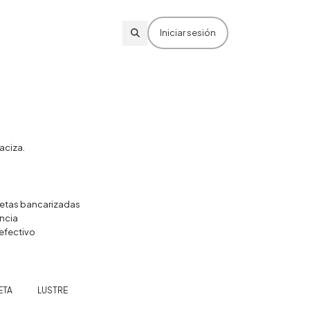
Iniciar sesión
aciza.
rjetas bancarizadas
ncia
efectivo
ETA
LUSTRE