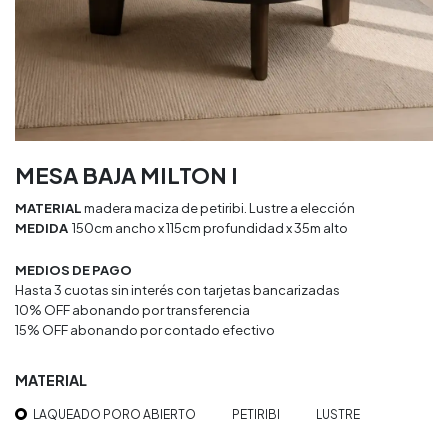
MESA BAJA MILTON I
MATERIAL
madera maciza de petiribi. Lustre a elección​
MEDIDA
150cm ancho x 115cm profundidad x 35m alto
MEDIOS DE PAGO
Hasta 3 cuotas sin interés con tarjetas bancarizadas
10% OFF abonando por transferencia
15% OFF abonando por contado efectivo
MATERIAL
LAQUEADO PORO ABIERTO
PETIRIBI
LUSTRE