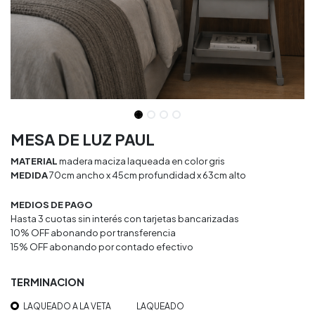
MESA DE LUZ PAUL
MATERIAL
madera maciza laqueada en color gris
MEDIDA
70cm ancho x 45cm profundidad x 63cm alto
MEDIOS DE PAGO
Hasta 3 cuotas sin interés con tarjetas bancarizadas
10% OFF abonando por transferencia
15% OFF abonando por contado efectivo
TERMINACION
LAQUEADO A LA VETA
LAQUEADO