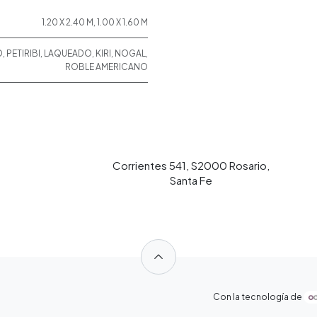
1.20 X 2.40 M
,
1.00 X 1.60 M
O
,
PETIRIBI
,
LAQUEADO
,
KIRI
,
NOGAL
,
ROBLE AMERICANO
Corrientes 541, S2000 Rosario,
Santa Fe
​
Con la tecnología de
​