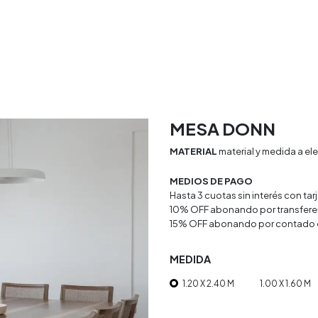
rio
Textiles
Decoracion
Doya Estudio
MESA DONN
MATERIAL
material y medida a el
MEDIOS DE PAGO
Hasta 3 cuotas sin interés con ta
10% OFF abonando por transfere
15% OFF abonando por contado 
MEDIDA
1.20 X 2.40 M
1.00 X 1.60 M