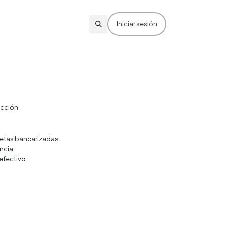
Iniciar sesión
ección
rjetas bancarizadas
ncia
efectivo