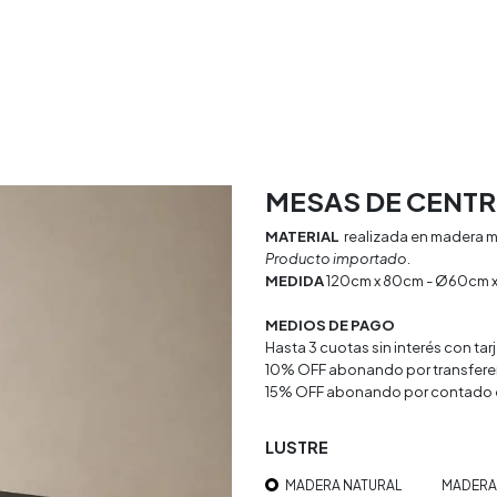
rio
Textiles
Decoracion
Doya Estudio
MESAS DE CENTR
MATERIAL
realizada en madera ma
Producto importado.
MEDIDA
120cm x 80cm - Ø60cm x
MEDIOS DE PAGO
Hasta 3 cuotas sin interés con ta
10% OFF abonando por transfere
15% OFF abonando por contado 
LUSTRE
MADERA NATURAL
MADERA