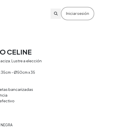
Iniciar sesión
O CELINE
ciza. Lustre a elección
 35cm - Ø50cm x 35
rjetas bancarizadas
ncia
efectivo
 NEGRA