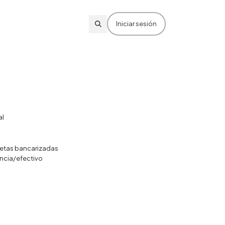
Iniciar sesión
al
rjetas bancarizadas
ncia/efectivo