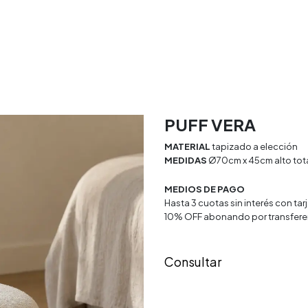
rio
Textiles
Decoracion
Doya Estudio
PUFF VERA
MATERIAL
tapizado a elección
MEDIDAS
Ø70cm x 45cm alto tot
MEDIOS DE PAGO
Hasta 3 cuotas sin interés con ta
10% OFF abonando por transfere
Consultar