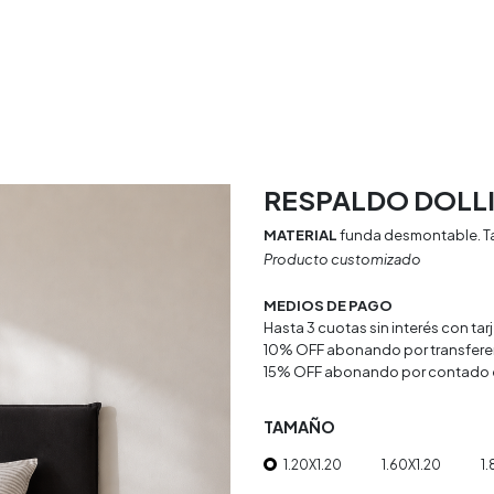
rio
Textiles
Decoracion
Doya Estudio
RESPALDO DOLL
MATERIAL
funda desmontable. T
Producto customizado
MEDIOS DE PAGO
Hasta 3 cuotas sin interés con ta
10% OFF abonando por transfere
15% OFF abonando por contado 
TAMAÑO
1.20X1.20
1.60X1.20
1.