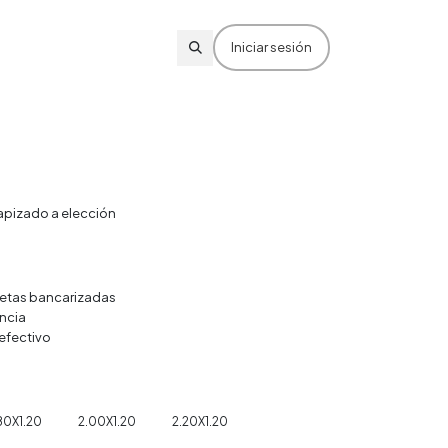
Iniciar sesión
I
apizado a elección
rjetas bancarizadas
ncia
efectivo
80X1.20
2.00X1.20
2.20X1.20