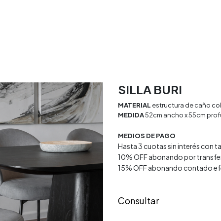
rio
Textiles
Decoracion
Doya Estudio
SILLA BURI
MATERIAL
estructura de caño co
MEDIDA
52cm ancho x 55cm profu
MEDIOS DE PAGO
Hasta 3 cuotas sin interés con t
10% OFF abonando por transfe
15% OFF abonando contado ef
Consultar