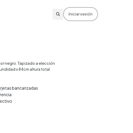
Iniciar sesión
lor negro. Tapizado a elección
ndidad x 84cm altura total
arjetas bancarizadas
rencia
ectivo