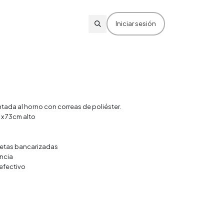
Iniciar sesión
ntada al horno con correas de poliéster.
x 73cm alto
rjetas bancarizadas
ncia
efectivo