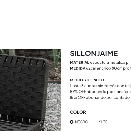
rio
Textiles
Decoracion
Doya Estudio
SILLON JAIME
MATERIAL
estructura metálica pi
MEDIDA
62cm ancho x 80cm prof 
MEDIOS DE PAGO
Hasta 3 cuotas sin interés con ta
10% OFF abonando por transfere
15% OFF abonando por contado 
COLOR
NEGRO
YUTE